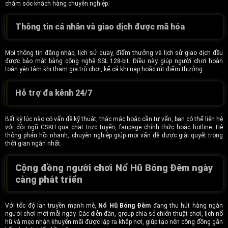
chăm sóc khách hàng chuyên nghiệp.
Thông tin cá nhân và giao dịch được mã hóa
Mọi thông tin đăng nhập, lịch sử quay, điểm thưởng và lịch sử giao dịch đều
được bảo mật bằng công nghệ SSL 128-bit. Điều này giúp người chơi hoàn
toàn yên tâm khi tham gia trò chơi, kể cả khi nạp hoặc rút điểm thưởng.
Hỗ trợ đa kênh 24/7
Bất kỳ lúc nào có vấn đề kỹ thuật, thắc mắc hoặc cần tư vấn, bạn có thể liên hệ
với đội ngũ CSKH qua chat trực tuyến, fanpage chính thức hoặc hotline. Hệ
thống phản hồi nhanh, chuyên nghiệp giúp mọi vấn đề được giải quyết trong
thời gian ngắn nhất.
Cộng đồng người chơi Nổ Hũ Bóng Đêm ngày
càng phát triển
Với tốc độ lan truyền mạnh mẽ,
Nổ Hũ Bóng Đêm
đang thu hút hàng ngàn
người chơi mới mỗi ngày. Các diễn đàn, group chia sẻ chiến thuật chơi, lịch nổ
hũ và mẹo nhận khuyến mãi được lập ra khắp nơi, giúp tạo nên cộng đồng gắn