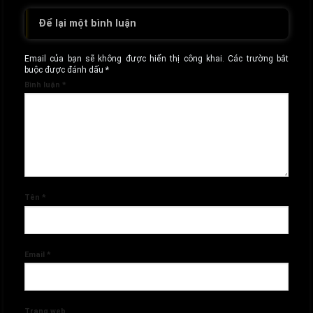
Để lại một bình luận
Email của bạn sẽ không được hiển thị công khai.
Các trường bắt
buộc được đánh dấu
*
Bình luận
*
Tên
*
Email
*
Trang web