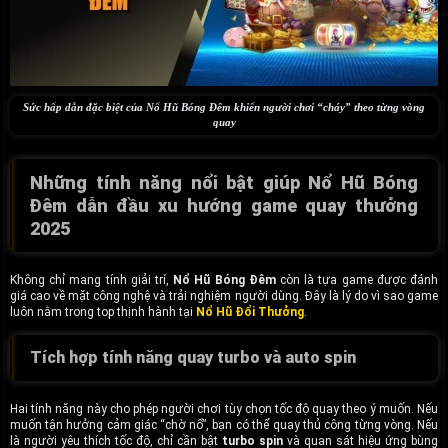
Sức hấp dẫn đặc biệt của Nổ Hũ Bóng Đêm khiến người chơi “cháy” theo từng vòng
quay
Những tính năng nổi bật giúp Nổ Hũ Bóng
Đêm dẫn đầu xu hướng game quay thưởng
2025
Không chỉ mang tính giải trí,
Nổ Hũ Bóng Đêm
còn là tựa game được đánh
giá cao về mặt công nghệ và trải nghiệm người dùng. Đây là lý do vì sao game
luôn nằm trong top thịnh hành tại
Nổ Hũ Đổi Thưởng
.
Tích hợp tính năng quay turbo và auto spin
Hai tính năng này cho phép người chơi tùy chọn tốc độ quay theo ý muốn. Nếu
muốn tận hưởng cảm giác “chờ nổ”, bạn có thể quay thủ công từng vòng. Nếu
là người yêu thích tốc độ, chỉ cần bật
turbo spin
và quan sát hiệu ứng bùng