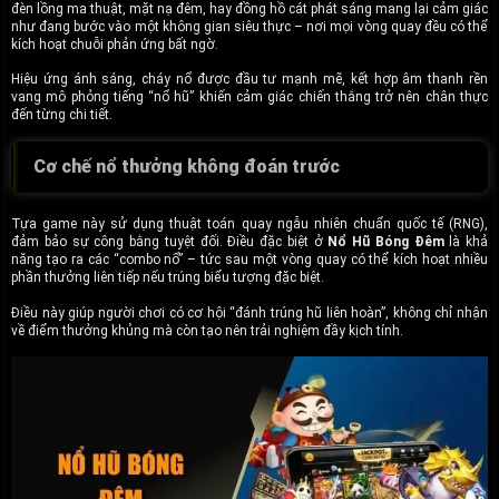
đèn lồng ma thuật, mặt nạ đêm, hay đồng hồ cát phát sáng mang lại cảm giác
như đang bước vào một không gian siêu thực – nơi mọi vòng quay đều có thể
kích hoạt chuỗi phản ứng bất ngờ.
Hiệu ứng ánh sáng, cháy nổ được đầu tư mạnh mẽ, kết hợp âm thanh rền
vang mô phỏng tiếng “nổ hũ” khiến cảm giác chiến thắng trở nên chân thực
đến từng chi tiết.
Cơ chế nổ thưởng không đoán trước
Tựa game này sử dụng thuật toán quay ngẫu nhiên chuẩn quốc tế (RNG),
đảm bảo sự công bằng tuyệt đối. Điều đặc biệt ở
Nổ Hũ Bóng Đêm
là khả
năng tạo ra các “combo nổ” – tức sau một vòng quay có thể kích hoạt nhiều
phần thưởng liên tiếp nếu trúng biểu tượng đặc biệt.
Điều này giúp người chơi có cơ hội “đánh trúng hũ liên hoàn”, không chỉ nhận
về điểm thưởng khủng mà còn tạo nên trải nghiệm đầy kịch tính.