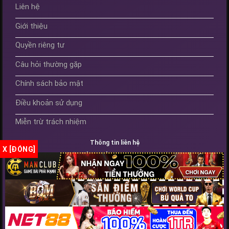
Liên hệ
Giới thiệu
Quyền riêng tư
Câu hỏi thường gặp
Chính sách bảo mật
Điều khoản sử dụng
Miễn trừ trách nhiệm
Thông tin liên hệ
X [ĐÓNG]
Thương hiệu: GAME BÀI ĐỔI THƯỞNG
Website: https://wbn.uk.com/
Email:
support@wbn.uk.com
Số điện thoại: (+84) 0931 357 076
Địa chỉ: 43 Hoàng Văn Thụ, Phú Nhuận, TP. Hồ Chí Minh