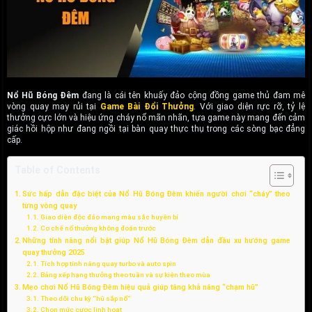
Nổ Hũ Bóng Đêm
đang là cái tên khuấy đảo cộng đồng game thủ đam mê
vòng quay may rủi tại
Game Bài Đổi Thưởng
. Với giao diện rực rỡ, tỷ lệ
thưởng cực lớn và hiệu ứng cháy nổ mãn nhãn, tựa game này mang đến cảm
giác hồi hộp như đang ngồi tại bàn quay thực thụ trong các sòng bạc đẳng
cấp.
Table of Contents
Sức hấp dẫn đặc biệt của Nổ Hũ Bóng Đêm khiến người chơi “cháy” theo
từng vòng quay
Giao diện độc đáo mang màu sắc huyền bí
Cơ chế nổ thưởng không đoán trước
Những tính năng nổi bật giúp Nổ Hũ Bóng Đêm dẫn đầu xu hướng game
quay thưởng 2025
Tích hợp tính năng quay turbo và auto spin
Bảng xếp hạng thưởng theo tuần và sự kiện theo mùa
Mẹo chơi Nổ Hũ Bóng Đêm hiệu quả giúp tăng khả năng “chạm hũ”
Theo dõi chu kỳ “hũ sắp nổ”
Chọn mức cược linh hoạt