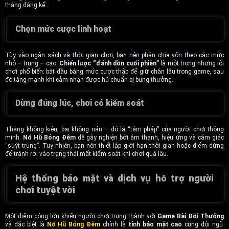
thắng đáng kể.
Chọn mức cược linh hoạt
Tùy vào ngân sách và thời gian chơi, bạn nên phân chia vốn theo các mức
nhỏ – trung – cao.
Chiến lược “đánh dồn cuối phiên”
là một trong những lối
chơi phổ biến: bắt đầu bằng mức cược thấp để giữ chân lâu trong game, sau
đó tăng mạnh khi cảm nhận được hũ chuẩn bị bung thưởng.
Dừng đúng lúc, chơi có kiểm soát
Thắng không kiêu, bại không nản – đó là “tâm pháp” của người chơi thông
minh.
Nổ Hũ Bóng Đêm
dễ gây nghiện bởi âm thanh, hiệu ứng và cảm giác
“suýt trúng”. Tuy nhiên, bạn nên thiết lập giới hạn thời gian hoặc điểm dừng
để tránh rơi vào trạng thái mất kiểm soát khi chơi quá lâu.
Hệ thống bảo mật và dịch vụ hỗ trợ người
chơi tuyệt vời
Một điểm cộng lớn khiến người chơi trung thành với
Game Bài Đổi Thưởng
và đặc biệt là
Nổ Hũ Bóng Đêm
chính là
tính bảo mật cao
cùng đội ngũ