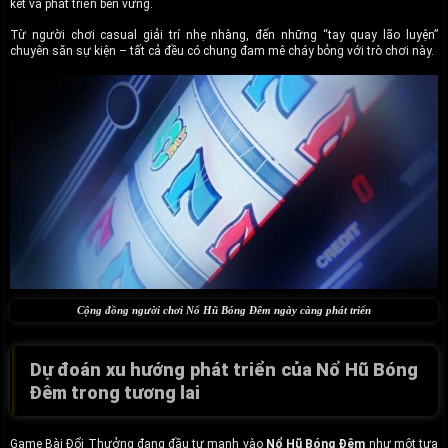
kết và phát triển bền vững.
Từ người chơi casual giải trí nhẹ nhàng, đến những “tay quay lão luyện”
chuyên săn sự kiện – tất cả đều có chung đam mê cháy bỏng với trò chơi này.
Cộng đồng người chơi Nổ Hũ Bóng Đêm ngày càng phát triển
Dự đoán xu hướng phát triển của Nổ Hũ Bóng
Đêm trong tương lai
Game Bài Đổi Thưởng đang đầu tư mạnh vào
Nổ Hũ Bóng Đêm
như một tựa