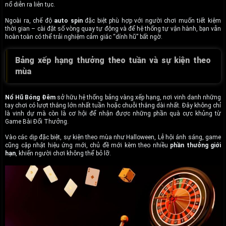
nổ diễn ra liên tục.
Ngoài ra, chế độ
auto spin
đặc biệt phù hợp với người chơi muốn tiết kiệm
thời gian – cài đặt số vòng quay tự động và để hệ thống tự vận hành, bạn vẫn
hoàn toàn có thể trải nghiệm cảm giác “dính hũ” bất ngờ.
Bảng xếp hạng thưởng theo tuần và sự kiện theo
mùa
Nổ Hũ Bóng Đêm
sở hữu hệ thống bảng vàng xếp hạng, nơi vinh danh những
tay chơi có lượt thắng lớn nhất tuần hoặc chuỗi thắng dài nhất. Đây không chỉ
là vinh dự mà còn là cơ hội để nhận được những phần quà cực khủng từ
Game Bài Đổi Thưởng.
Vào các dịp đặc biệt, sự kiện theo mùa như Halloween, Lễ hội ánh sáng, game
cũng cập nhật hiệu ứng mới, chủ đề mới kèm theo nhiều
phần thưởng giới
hạn
, khiến người chơi không thể bỏ lỡ.